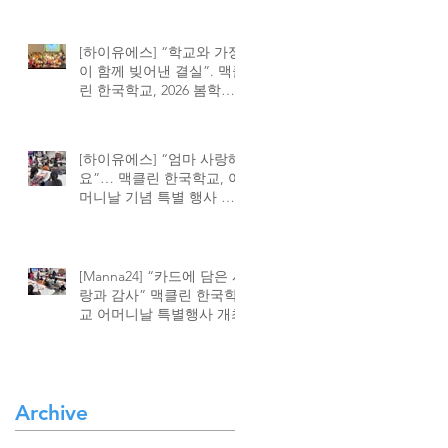
나
해
[하이유에스] “학교와 가정
신
이 함께 빚어낸 결실”. 맥클
을
린 한국학교, 2026 봄학기
민
종강식 성황
보
김
[하이유에스] “엄마 사랑해
상
요”… 맥클린 한국학교, 어
머니날 기념 특별 행사 가
는
이
져
1
및
학
[Manna24] “카드에 담은 사
육
랑과 감사” 맥클린 한국학
교 어머니날 특별행사 개최
로
로
등
박
보
Archive
를