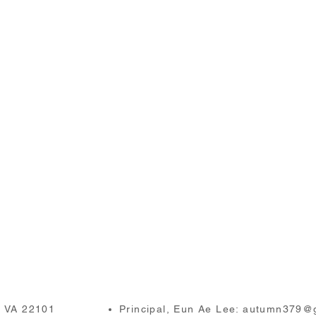
, VA 22101
Principal, Eun Ae Lee:
autumn379@g