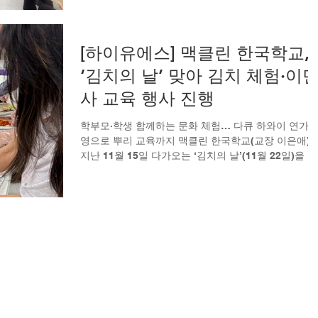
에서는 미주한인재단-워싱턴 로사 박 회장이 강사로 
서 김치의 역사와 의미, 그리고 다양한 김치 종류에 대
설명했다. 이어 김치의 날 법안을 상정 통과한 아이린
[하이유에스] 맥클린 한국학교,
주 하원의원의 어머니 신지민 씨가 김치 담그기 시연
‘김치의 날’ 맞아 김치 체험·이
진행해 참가자들의 관심을 모았다. 참가자들은 배추김
치, 나박김치, 오이소박이 등 여러 종류의 김치를 살펴
사 교육 행사 진행
며 한국 음식문화의 깊이와 다양성을 체험 했다. 특히 
치를 처음 담가보는 아버지들도 포기김치에 양념을 버
학부모·학생 함께하는 문화 체험… 다큐 하와이 연가 
무리며 적극적으로 참여해 행사에 따뜻한 분위기를 더
영으로 뿌리 교육까지 맥클린 한국학교(교장 이은애)
했다. 한편 학생들은 이은애 교장으로부터 초기 한인 
지난 11월 15일 다가오는 ‘김치의 날’(11월 22일)을 기
민자들의 도전과 노력에 대한 설명을 들은 뒤, 1903년 
념해 학부모와 학생이 함께 참여하는 한국 문화 체험 
이민사 교육 행사를 성황리에 개최했다. 이번 행사는 
부모 대상 김치 만들기 체험과 학생 대상 이민 역사 교
프로그램으로 구성돼 세대가 함께 한국 문화를 경험하
고 배우는 뜻깊은 시간으로 마련됐다. 김치 만들기 프
그램에서는 박로사 미주한인재단 워싱턴 회장이 강사
나서 김치의 역사적 배경과 의미, 지역별·종류별 특징 
김치 문화 전반을 소개했다.참가자들은 배추김치, 나
김치, 오이소박이 등 다양한 김치 종류를 살펴보고 맛
며 한국 음식의 깊이와 다양성을 경험했다. 특히 김치