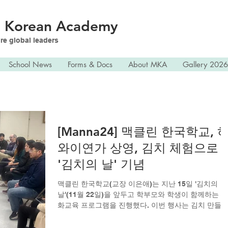
n
Korean Academy
re global leaders
School News
Forms & Docs
About MKA
Gallery 2026
[Manna24] 맥클린 한국학교, 
와이연가 상영, 김치 체험으로
'김치의 날' 기념
맥클린 한국학교(교장 이은애)는 지난 15일 '김치의
날'(11월 22일)을 앞두고 학부모와 학생이 함께하는 문
화교육 프로그램을 진행했다. 이번 행사는 김치 만들
체험과 이민 역사 교육으로 구성되어 한국 전통문화와
디아스포라 정체성을 함께 조명했다. 김치 만들기 체