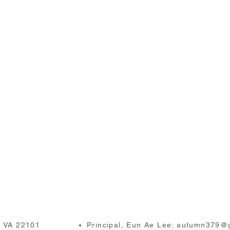
, VA 22101
Principal, Eun Ae Lee:
autumn379@g