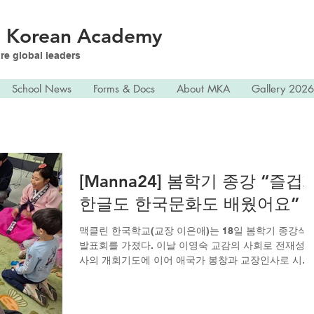
n
Korean Academy
re global leaders
School News
Forms & Docs
About MKA
Gallery 2026
[Manna24] 봄학기 종강 “즐겁
한글도 한국문화도 배웠어요”
맥클린 한국학교(교장 이은애)는 18일 봄학기 종강식 및
발표회를 가졌다. 이날 이영숙 교감의 사회로 전재성 
사의 개회기도에 이어 애국가 봉창과 교장인사로 시작
된 종강식은 폭우로 정전이 된 가운데서도 그 어느 때
다 풍성했다. 최연소 반부터...