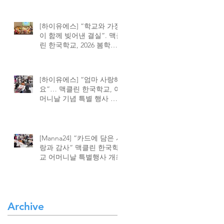
[하이유에스] “학교와 가정
이 함께 빚어낸 결실”. 맥클
린 한국학교, 2026 봄학기
종강식 성황
[하이유에스] “엄마 사랑해
요”… 맥클린 한국학교, 어
머니날 기념 특별 행사 가
져
[Manna24] “카드에 담은 사
랑과 감사” 맥클린 한국학
교 어머니날 특별행사 개최
Archive