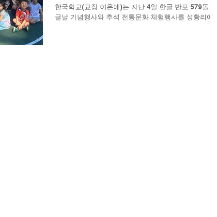
미롭게 배움을 이어갔다. 활동 중 우수한 성과를 보인 
한국학교(교장 이은애)는 지난 4일 한글 반포 579돌 
생들에게는 소정의 선물도 전달됐다. 수업의 마지막에
글날 기념행사와 추석 전통문화 체험행사를 성황리에
는 학생들이 태극기를 흔들
개최했다. 이날 행사는 김복화 교사의 강의를 통해 세
대왕의 애민정신과 훈민정음 창제의 역사적 배경, 그
고 한글의 과학적 우수성을 쉽고 흥미롭게 배우는 시
으로 시작됐다. 김 교사는 "세종대왕의 백성을 향한 깊
은 사랑이 한글 창제의 바탕이 되었으며, 한글은 배우
쉽고 체계적인 문자로 서 세계적으로 그 가치를 인정
고 있다"고 설명했다. 이어 "훈민정음은 '백성을 가르
는 바른 소리'라는 뜻으로, 그 이름 속에 세종대왕의 애
민정신이 담겨 있다"며, "한류 문화의 확산은 한글에 
한 세계적 관심을 높이고 한국 문화 의 매력을 드러내
대표적인 사례가 되고 있다”고 강조했다. 강의 후에는
학생들이 송편을 함께 나누어 먹고 강강술래 등 전통
이를 즐기며 고국의 정과 한국 명절의 풍습을 직 접 체