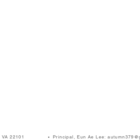
, VA 22101
Principal, Eun Ae Lee:
autumn379@g