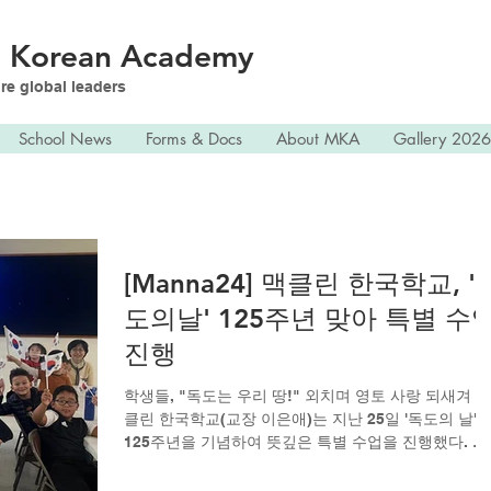
n
Korean Academy
re global leaders
School News
Forms & Docs
About MKA
Gallery 2026
[Manna24] 맥클린 한국학교, '
도의날' 125주년 맞아 특별 수
진행
학생들, "독도는 우리 땅!" 외치며 영토 사랑 되새겨 맥
클린 한국학교(교장 이은애)는 지난 25일 '독도의 날'
125주년을 기념하여 뜻깊은 특별 수업을 진행했다. 이
번 수업은 에스더 김교사가 맡아 독도의 지리적 위치
자연환경, 역사적 배경, 그리고 주요 산물 등을 중심으