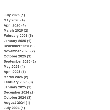
학
한
종
July 2026
(1)
1 post
리
May 2026
(4)
4 posts
간
April 2026
(4)
4 posts
March 2026
(2)
2 posts
기
February 2026
(5)
5 posts
받
January 2026
(1)
1 post
치
December 2025
(2)
2 posts
November 2025
(2)
2 posts
대
October 2025
(3)
3 posts
는
September 2025
(2)
2 posts
May 2025
(4)
4 posts
놀
April 2025
(1)
1 post
March 2025
(2)
2 posts
February 2025
(3)
3 posts
January 2025
(1)
1 post
December 2024
(2)
2 posts
October 2024
(3)
3 posts
August 2024
(1)
1 post
July 2024
(1)
1 post