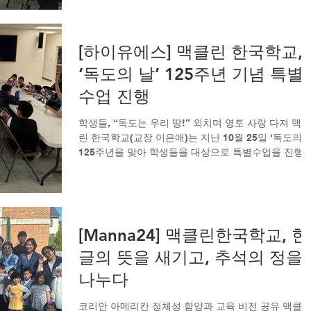
강의하며 학생들의 이해를 돕는 시간을 가졌다. ‘독도
날’은 1900년 10월 25일, 대한제국 고종 황제가 칙령 
41호를 반포해 독도를 울릉도의 부속 섬으로 명시 한 
[하이유에스] 맥클린 한국학교,
을 기념하기 위해 제정된 날로, 2000년 민간단체 '독도
‘독도의 날’ 125주년 기념 특별
수호대'가 처음으로 지정했다. 이날 수업에서 학생들은
독도의 동도와 서도, 그리고 멸종 위기종인 독도강치 
수업 진행
독도 고유의 특징을 배우며 흥미롭게 참여했다. 특히 
도 관련 단어를 읽고 따라 하며 어휘를 익히는 활동과,
학생들, “독도는 우리 땅!” 외치며 영토 사랑 다져 맥클
단어 맞추기 퀴즈에서는 우수 학생들에게 소정의 선물
린 한국학교(교장 이은애)는 지난 10월 25일 ‘독도의 날
이 전달되는 즐겁고 유익한 학습 분위기가 이어졌다. 
125주년을 맞아 학생들을 대상으로 특별수업을 진행
업의 마지막에는 학생들이 한
다. 이번 수업은 에스더 김 교사가 맡아 독도의 지리적
위치와 역사적 의미, 그리고 주요 자연자원과 생태적 
징 등을 중심으로 강의하며 학생들의 이해를 도왔다. ‘독
도의 날’은 1900년 10월 25일 대한제국 고종이 칙령 
41호를 반포해 독도를 울릉도의 부속 섬으로 명시한 
[Manna24] 맥클린한국학교, 한
을 기념하기 위해 제정된 날로, 2000년 민간단체 ‘독도
글의 뜻을 새기고, 추석의 정을
수호대’가 처음 지정했다. 이날 학생들은 독도의 동도
서도, 멸종위기종인 독도강치 등 독도 고유의 자연환
나누다
을 배우며 관심을 높였다. 또 독도 관련 주요 단어를 읽
고 따라 하는 학습 활동과 단어 맞추기 게임에 참여해 
코리안 아메리칸 정체성 함양과 교육 비전 공유 맥클