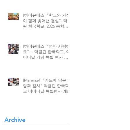
의
제
[하이유에스] “학교와 가정
것
이 함께 빚어낸 결실”. 맥클
린 한국학교, 2026 봄학기
종강식 성황
등
독
[하이유에스] “엄마 사랑해
요”… 맥클린 한국학교, 어
머니날 기념 특별 행사 가
’
수
져
했
특
[Manna24] “카드에 담은 사
랑과 감사” 맥클린 한국학
제
교 어머니날 특별행사 개최
것
와
경
Archive
흥
린