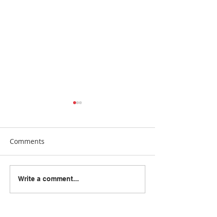
Comments
[Manna24] 맥클린 한국학
[하이유에스] “
Write a comment...
교 “학교와 가정이 함께 빚
이 함께 빚어낸 결
은 배움의 봄학기 종강”
린 한국학교, 20
종강식 성황