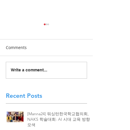
Comments
[Manna24] 맥클린 한국학
[하이유에스] “
Write a comment...
교 “학교와 가정이 함께 빚
이 함께 빚어낸 결
은 배움의 봄학기 종강”
린 한국학교, 20
종강식 성황
Recent Posts
[Manna24] 워싱턴한국학교협의회,
NAKS 학술대회: AI 시대 교육 방향
모색