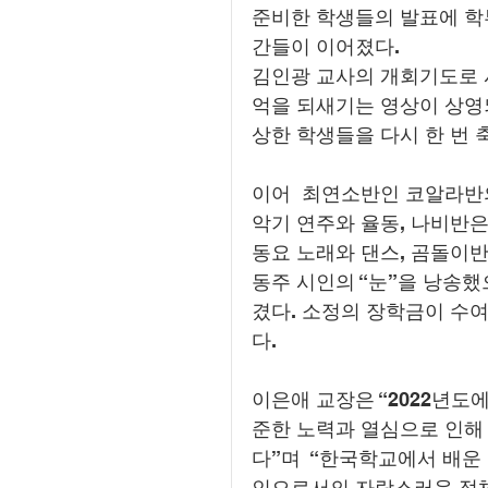
준비한 학생들의 발표에 학
간들이 이어졌다.
김인광 교사의 개회기도로 
억을 되새기는 영상이 상영
상한 학생들을 다시 한 번 
이어  최연소반인 코알라반의
악기 연주와 율동, 나비반
동요 노래와 댄스, 곰돌이
동주 시인의 “눈”을 낭송했
겼다. 소정의 장학금이 수
다.
이은애 교장은 “2022년도
준한 노력과 열심으로 인해
다”며  “한국학교에서 배
인으로서의 자랑스러운 정체성