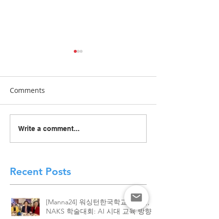
Comments
[Manna24] 맥클린 한국학
[하이유에스] “
Write a comment...
교 “학교와 가정이 함께 빚
이 함께 빚어낸 결
은 배움의 봄학기 종강”
린 한국학교, 20
종강식 성황
Recent Posts
[Manna24] 워싱턴한국학교협의회,
NAKS 학술대회: AI 시대 교육 방향