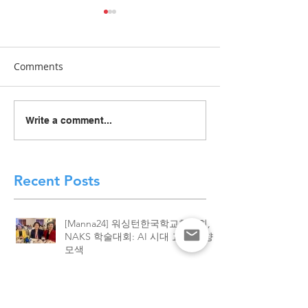
Comments
[Manna24] 맥클린 한국학
[하이유에스] “
Write a comment...
교 “학교와 가정이 함께 빚
이 함께 빚어낸 결
은 배움의 봄학기 종강”
린 한국학교, 20
종강식 성황
Recent Posts
[Manna24] 워싱턴한국학교협의회,
NAKS 학술대회: AI 시대 교육 방향
모색
[Manna24] 맥클린 한국학교 “학교와