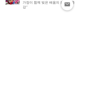
가정이 함께 빚은 배움의 봄학기 종
강”
[하이유에스] “학교와 가정이 함께 빚
어낸 결실”. 맥클린 한국학교, 2026
봄학기 종강식 성황
[하이유에스] “엄마 사랑해요”… 맥
클린 한국학교, 어머니날 기념 특별
행사 가져
[Manna24] “카드에 담은 사랑과 감
사” 맥클린 한국학교 어머니날 특별
행사 개최