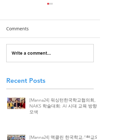
Comments
[Manna24] 맥클린 한국학
[하이유에스] “
Write a comment...
교 “학교와 가정이 함께 빚
이 함께 빚어낸 결
은 배움의 봄학기 종강”
린 한국학교, 20
종강식 성황
Recent Posts
[Manna24] 워싱턴한국학교협의회,
NAKS 학술대회: AI 시대 교육 방향
모색
[Manna24] 맥클린 한국학교 “학교와