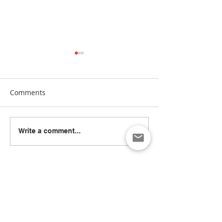
Comments
[Manna24] 맥클린 한국학
[하이유에스] “
Write a comment...
교 “학교와 가정이 함께 빚
이 함께 빚어낸 결
은 배움의 봄학기 종강”
린 한국학교, 20
종강식 성황
Recent Posts
[Manna24] 워싱턴한국학교협의회,
NAKS 학술대회: AI 시대 교육 방향