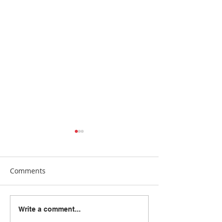
Comments
[Manna24] 맥클린 한국학
[하이유에스] “
Write a comment...