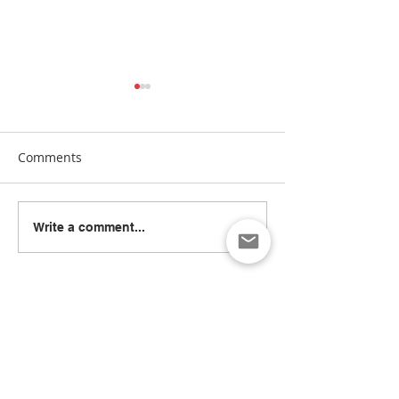
Comments
[Manna24] 맥클린 한국학
[하이유에스] “
Write a comment...
교 “학교와 가정이 함께 빚
이 함께 빚어낸 결
은 배움의 봄학기 종강”
린 한국학교, 20
종강식 성황
Recent Posts
[Manna24] 워싱턴한국학교협의회,
NAKS 학술대회: AI 시대 교육 방향
모색