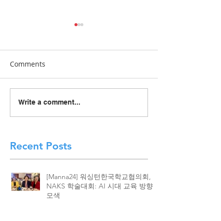
Comments
[Manna24] 맥클린 한국학
[하이유에스] “
Write a comment...
교 “학교와 가정이 함께 빚
이 함께 빚어낸 결
은 배움의 봄학기 종강”
린 한국학교, 20
종강식 성황
Recent Posts
[Manna24] 워싱턴한국학교협의회,
NAKS 학술대회: AI 시대 교육 방향
모색