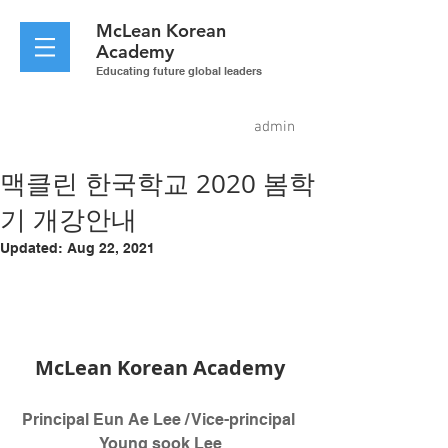
McLean
Korean
Academy
Educating future global leaders
admin
맥클린 한국학교 2020 봄학
기 개강안내
Updated:
Aug 22, 2021
McLean Korean Academy
Principal Eun Ae Lee / Vice-principal 
Young sook Lee