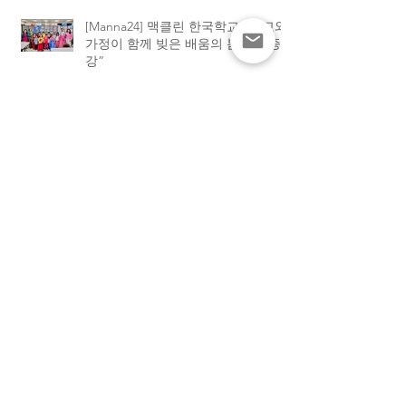
[Manna24] 맥클린 한국학교 “학교와
가정이 함께 빚은 배움의 봄학기 종
강”
[하이유에스] “학교와 가정이 함께 빚
어낸 결실”. 맥클린 한국학교, 2026
봄학기 종강식 성황
[하이유에스] “엄마 사랑해요”… 맥
클린 한국학교, 어머니날 기념 특별
행사 가져
[Manna24] “카드에 담은 사랑과 감
사” 맥클린 한국학교 어머니날 특별
행사 개최