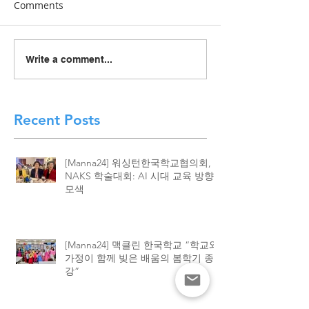
Comments
[Manna24] 맥클린 한국학
[하이유에스] “
Write a comment...
교 “학교와 가정이 함께 빚
이 함께 빚어낸 결
은 배움의 봄학기 종강”
린 한국학교, 20
종강식 성황
Recent Posts
[Manna24] 워싱턴한국학교협의회,
NAKS 학술대회: AI 시대 교육 방향
모색
[Manna24] 맥클린 한국학교 “학교와
가정이 함께 빚은 배움의 봄학기 종
강”