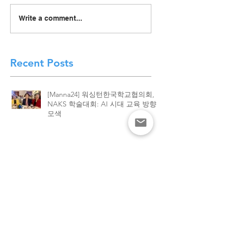
[Manna24] 맥클린 한국학
[하이유에스] “
Write a comment...
교 “학교와 가정이 함께 빚
이 함께 빚어낸 결
은 배움의 봄학기 종강”
린 한국학교, 20
종강식 성황
Recent Posts
[Manna24] 워싱턴한국학교협의회,
NAKS 학술대회: AI 시대 교육 방향
모색
[Manna24] 맥클린 한국학교 “학교와
가정이 함께 빚은 배움의 봄학기 종
강”
[하이유에스] “학교와 가정이 함께 빚
어낸 결실”. 맥클린 한국학교, 2026