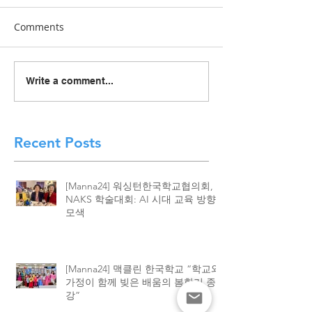
Comments
[Manna24] 맥클린 한국학
[하이유에스] “
Write a comment...
교 “학교와 가정이 함께 빚
이 함께 빚어낸 결
은 배움의 봄학기 종강”
린 한국학교, 20
종강식 성황
Recent Posts
[Manna24] 워싱턴한국학교협의회,
NAKS 학술대회: AI 시대 교육 방향
모색
[Manna24] 맥클린 한국학교 “학교와
가정이 함께 빚은 배움의 봄학기 종
강”