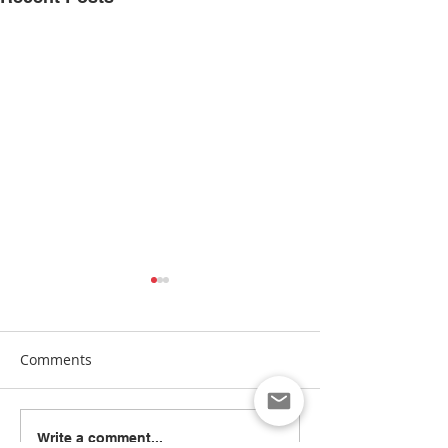
Comments
[Manna24] 맥클린 한국학
[하이유에스] “
Write a comment...