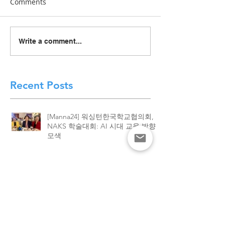
Comments
[Manna24] 맥클린 한국학
[하이유에스] “
Write a comment...
교 “학교와 가정이 함께 빚
이 함께 빚어낸 결
은 배움의 봄학기 종강”
린 한국학교, 20
종강식 성황
Recent Posts
[Manna24] 워싱턴한국학교협의회,
NAKS 학술대회: AI 시대 교육 방향
모색
[Manna24] 맥클린 한국학교 “학교와
가정이 함께 빚은 배움의 봄학기 종
강”