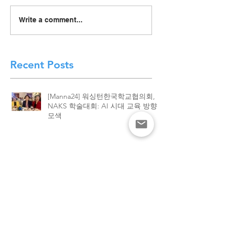
[Manna24] 맥클린 한국학
[하이유에스] “
Write a comment...
교 “학교와 가정이 함께 빚
이 함께 빚어낸 결
은 배움의 봄학기 종강”
린 한국학교, 20
종강식 성황
Recent Posts
[Manna24] 워싱턴한국학교협의회,
NAKS 학술대회: AI 시대 교육 방향
모색
[Manna24] 맥클린 한국학교 “학교와
가정이 함께 빚은 배움의 봄학기 종
강”
[하이유에스] “학교와 가정이 함께 빚
어낸 결실”. 맥클린 한국학교, 2026