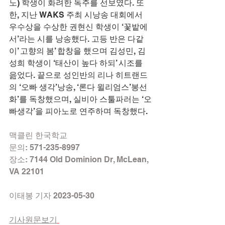
노) 학생이 화려한 독주를 선보였다. 또
한, 지난 WAKS 주최 시낭송 대회에서 
우수상을 수상한 권현신 학생이 ‘꽃밭에
서’라는 시를 낭송했다. 고등 반은 다같
이’ 고향의 봄’ 합창을 했으며 김성민, 김
성희 학생이 ‘태산이 높다 하되’ 시조를 
읊었다. 끝으로 성인반의 리나 히트랜드 
의 ‘오빠 생각’낭송, ‘론다 윌리엄스’봉선
화’를 독창했으며, 실비아 스툴파러는 ‘오
빠생각’을 피아노로 연주하며 독창했다.
맥클린 한국학교
문의: 571-235-8997
장소: 7144 Old Dominion Dr, McLean, 
VA 22101
이태봉 기자 2023-05-30
기사원문보기