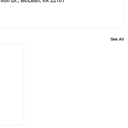
on Dr., McLean, VA 22101
See All