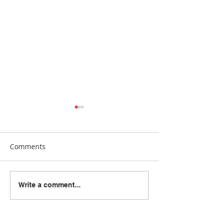
Comments
[Manna24] 맥클린 한국학
[하이유에스] “
Write a comment...
교 “학교와 가정이 함께 빚
이 함께 빚어낸 결
은 배움의 봄학기 종강”
린 한국학교, 20