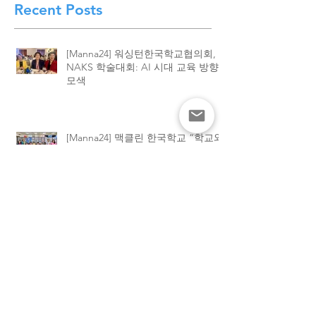
종강식 성황
Recent Posts
[Manna24] 워싱턴한국학교협의회,
NAKS 학술대회: AI 시대 교육 방향
모색
[Manna24] 맥클린 한국학교 “학교와
가정이 함께 빚은 배움의 봄학기 종
강”
[하이유에스] “학교와 가정이 함께 빚
어낸 결실”. 맥클린 한국학교, 2026
봄학기 종강식 성황
[하이유에스] “엄마 사랑해요”… 맥