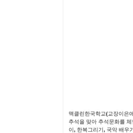
맥클린한국학교(교장이은애)는 
추석을 맞아 추석문화를 체
이, 한복그리기, 국악 배