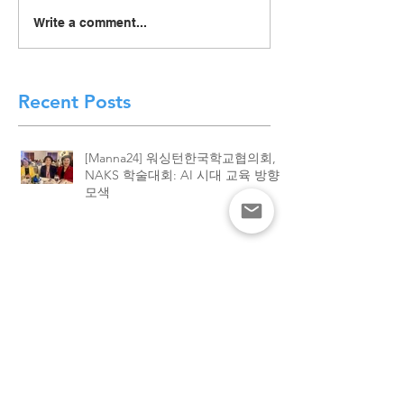
[Manna24] 맥클린 한국학
[하이유에스] “
Write a comment...
교 “학교와 가정이 함께 빚
이 함께 빚어낸 결
은 배움의 봄학기 종강”
린 한국학교, 20
종강식 성황
Recent Posts
[Manna24] 워싱턴한국학교협의회,
NAKS 학술대회: AI 시대 교육 방향
모색
[Manna24] 맥클린 한국학교 “학교와
가정이 함께 빚은 배움의 봄학기 종
강”
[하이유에스] “학교와 가정이 함께 빚
어낸 결실”. 맥클린 한국학교, 2026