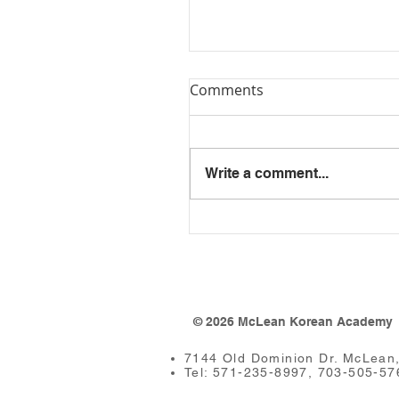
Comments
Write a comment...
[Manna24] 워싱턴한국
회, NAKS 학술대회: AI 
방향 모색
© 2026 McLean Korean Academy
7144 Old Dominion Dr. McLean
Tel: 571-235-8997, 703-505-57