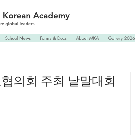
n
Korean Academy
re global leaders
School News
Forms & Docs
About MKA
Gallery 2026
협의회 주최 낱말대회