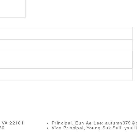
학교협의
시대 교육
, VA 22101
Principal, Eun Ae Lee:
autumn379@g
60
Vice Principal, Young Suk Sull:
ysull